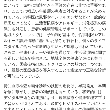
にとって、気軽に相談できる医師の存在は非常に重要であ
り、ここでは幅広い年齢層の患者に対応することが求めら
れている。内科医は風邪やインフルエンザなどの一般的な
疾患だけでなく、生活習慣病やアレルギー、消化器系の病
気にも対応し、患者の健康管理をサポートしている。この
地域のクリニックでは、予約制が基本で、食事制限やアレ
ルギーの詳細情報に基づいた診断が行われ、個々のライフ
スタイルに合った健康的な生活への指導も行われている。
さらに、健康セミナーや講座を通じて、生活習慣病に関す
る正しい知識が提供され、地域全体の健康促進にも寄与し
ている。医療技術の進歩もクリニックの魅力の一つであ
り、最新の医療機器を導入することで迅速かつ正確な診断
が可能になっている。
特に血液検査や画像診断の技術の進化は、早期発見・早期
治療に繋がり、患者の利便性を高めている。将来的には、
デジタル技術との連携により、遠隔診療や健康管理アプリ
の普及が期待されており、多忙なビジネスパーソンにとっ
て大きなメリットとなる。内科医は患者との信頼関係を大