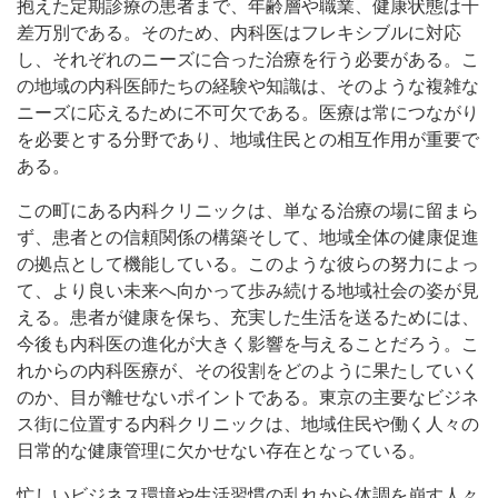
抱えた定期診療の患者まで、年齢層や職業、健康状態は千
差万別である。そのため、内科医はフレキシブルに対応
し、それぞれのニーズに合った治療を行う必要がある。こ
の地域の内科医師たちの経験や知識は、そのような複雑な
ニーズに応えるために不可欠である。医療は常につながり
を必要とする分野であり、地域住民との相互作用が重要で
ある。
この町にある内科クリニックは、単なる治療の場に留まら
ず、患者との信頼関係の構築そして、地域全体の健康促進
の拠点として機能している。このような彼らの努力によっ
て、より良い未来へ向かって歩み続ける地域社会の姿が見
える。患者が健康を保ち、充実した生活を送るためには、
今後も内科医の進化が大きく影響を与えることだろう。こ
れからの内科医療が、その役割をどのように果たしていく
のか、目が離せないポイントである。東京の主要なビジネ
ス街に位置する内科クリニックは、地域住民や働く人々の
日常的な健康管理に欠かせない存在となっている。
忙しいビジネス環境や生活習慣の乱れから体調を崩す人々