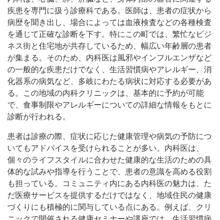
疾患を専門に扱う診療科である。医師は、患者の症状から
病歴を聞き出し、場合によっては血液検査などの各種検査
を通じて正確な診断を下す。特にこの町では、繁忙なビジ
ネス街と住宅地が共存しているため、幅広い年齢層の患者
が集まる。そのため、内科医は風邪やインフルエンザなど
の一般的な疾患だけでなく、生活習慣病やアレルギー、消
化器系の病気など、多岐にわたる病状に対応する必要があ
る。この地域の内科クリニックは、基本的に予約が可能
で、食事制限やアレルギーについての詳細な情報をもとに
診断が行われる。
患者は診療の際、症状に応じた健康管理や病気の予防につ
いてもアドバイスを受けられることが多い。内科医は、
個々のライフスタイルに合わせた健康的な生活のための具
体的な試みや指導を行うことで、患者の意識を高める役割
も担っている。コミュニティ内にある内科医の魅力は、た
だ医療サービスを提供するだけではなく、地域住民の健康
づくりにも積極的に関与している点にある。例えば、クリ
ニックで開催される健康セミナーや講座では、生活習慣病